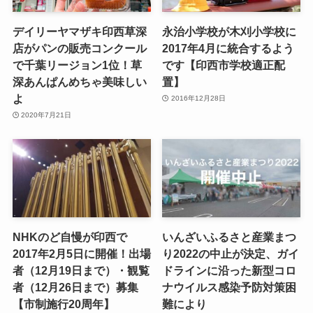
デイリーヤマザキ印西草深
永治小学校が木刈小学校に
店がパンの販売コンクール
2017年4月に統合するよう
で千葉リージョン1位！草
です【印西市学校適正配
深あんぱんめちゃ美味しい
置】
よ
2016年12月28日
2020年7月21日
NHKのど自慢が印西で
いんざいふるさと産業まつ
2017年2月5日に開催！出場
り2022の中止が決定、ガイ
者（12月19日まで）・観覧
ドラインに沿った新型コロ
者（12月26日まで）募集
ナウイルス感染予防対策困
【市制施行20周年】
難により