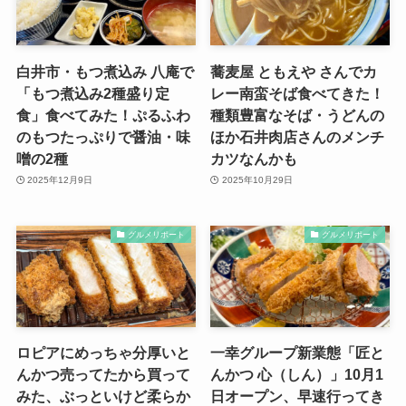
白井市・もつ煮込み 八庵で
蕎麦屋 ともえや さんでカ
「もつ煮込み2種盛り定
レー南蛮そば食べてきた！
食」食べてみた！ぷるふわ
種類豊富なそば・うどんの
のもつたっぷりで醤油・味
ほか石井肉店さんのメンチ
噌の2種
カツなんかも
2025年12月9日
2025年10月29日
グルメリポート
グルメリポート
ロピアにめっちゃ分厚いと
一幸グループ新業態「匠と
んかつ売ってたから買って
んかつ 心（しん）」10月1
みた、ぶっといけど柔らか
日オープン、早速行ってき