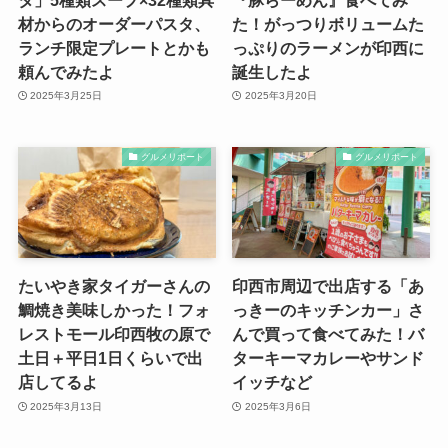
材からのオーダーパスタ、
た！がっつりボリュームた
ランチ限定プレートとかも
っぷりのラーメンが印西に
頼んでみたよ
誕生したよ
2025年3月25日
2025年3月20日
グルメリポート
グルメリポート
たいやき家タイガーさんの
印西市周辺で出店する「あ
鯛焼き美味しかった！フォ
っきーのキッチンカー」さ
レストモール印西牧の原で
んで買って食べてみた！バ
土日＋平日1日くらいで出
ターキーマカレーやサンド
店してるよ
イッチなど
2025年3月13日
2025年3月6日