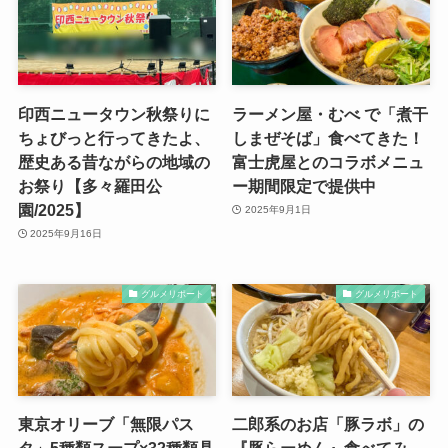
印西ニュータウン秋祭りに
ラーメン屋・むべ で「煮干
ちょびっと行ってきたよ、
しまぜそば」食べてきた！
歴史ある昔ながらの地域の
富士虎屋とのコラボメニュ
お祭り【多々羅田公
ー期間限定で提供中
園/2025】
2025年9月1日
2025年9月16日
グルメリポート
グルメリポート
東京オリーブ「無限パス
二郎系のお店「豚ラボ」の
タ」5種類スープ×32種類具
『豚らーめん』食べてみ