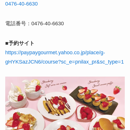
0476-40-6630
電話番号：0476-40-6630
■予約サイト
https://paypaygourmet.yahoo.co.jp/place/g-
gHYKSazJCN6/course?sc_e=pnilax_pr&sc_type=1