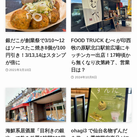
銀だこが創業祭で3/10〜12
FOOD TRUCK むべ が印西
はソースたこ焼き8個が100
牧の原駅北口駅前広場にキ
円引き！3/13,14はスタンプ
ッチンカー出店！17時頃か
が倍に
ら無くなり次第終了、営業
日は？
2021年3月10日
2024年10月6日
海鮮系居酒屋「目利きの銀
ohagi3 で仙台名物ずんだ