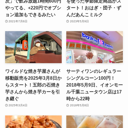
次」で飲み放題1時間600円
を使った季節限定商品がス
やってる、+220円でオプシ
タート！おはぎ・団子・ず
ョン追加もできるみたい
んだあんこミルク
2021年7月6日
2023年5月9日
ワイルドな焼き芋屋さんが
サーティワンのレギュラー
移動販売を2025年3月8日か
シングルコーン100円！
らスタート！五郎の石焼き
2018年5月9日、イオンモー
芋さんから焼き芋カーを引
ル千葉ニュータウン店は17
き継ぐ
時から22時
2025年3月4日
2018年5月8日