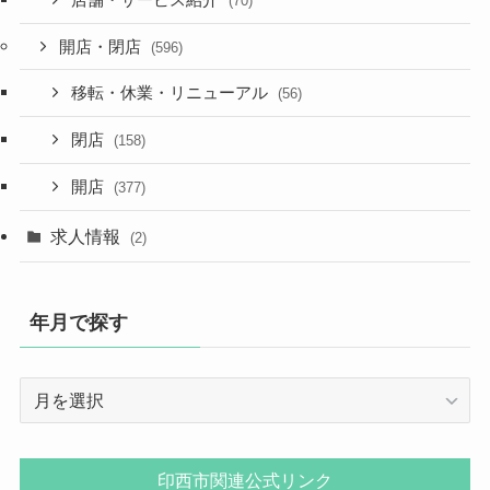
(70)
開店・閉店
(596)
移転・休業・リニューアル
(56)
閉店
(158)
開店
(377)
求人情報
(2)
年月で探す
年
月
で
探
印西市関連公式リンク