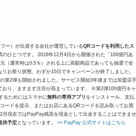
!（ヤフー）が出資する会社が運営している
QRコードを利用したス
ひとつです。 2018年12月4日から開催された「100億円あ
還元（通常時は0.5％）される上に高額商品であっても抽選で全
なりお祭り状態、わずか10日でキャンペーンが終了しました。
ーンの第2弾も開始されました。サービス開始3年後までは加盟店
ており、ますます注目が高まっています。
※第2弾100億円キャ
するためにはスマホに
無料の専用アプリ
をインストール、支払
ーコードを提示、またはお店にあるQRコードを読み取ってお買
年2月現在ではPayPay残高を現金として出金することはできま
提供予定
となっています。
>> PayPay 公式サイトはこちら