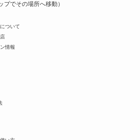
ップでその場所へ移動）
面について
お店
ーン情報
法