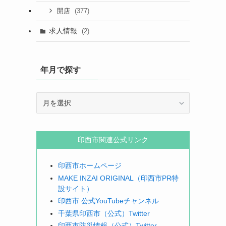
(377)
開店
求人情報
(2)
年月で探す
年
月
で
探
印西市関連公式リンク
す
印西市ホームページ
MAKE INZAI ORIGINAL（印西市PR特
設サイト）
印西市 公式YouTubeチャンネル
千葉県印西市（公式）Twitter
印西市防災情報（公式）Twitter