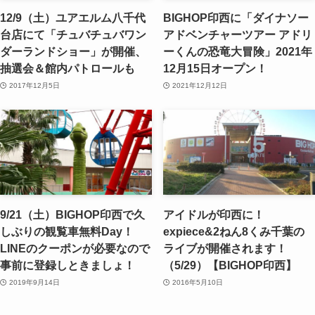
12/9（土）ユアエルム八千代
BIGHOP印西に「ダイナソー
台店にて「チュバチュバワン
アドベンチャーツアー アドリ
ダーランドショー」が開催、
ーくんの恐竜大冒険」2021年
抽選会＆館内パトロールも
12月15日オープン！
2017年12月5日
2021年12月12日
9/21（土）BIGHOP印西で久
アイドルが印西に！
しぶりの観覧車無料Day！
expiece&2ねん8くみ千葉の
LINEのクーポンが必要なので
ライブが開催されます！
事前に登録しときましょ！
（5/29）【BIGHOP印西】
2019年9月14日
2016年5月10日