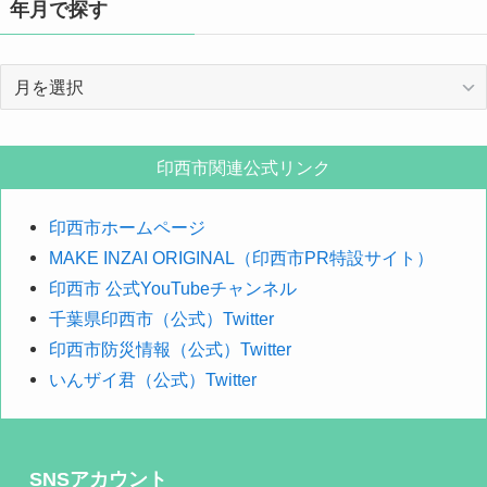
年月で探す
年
月
で
探
印西市関連公式リンク
す
印西市ホームページ
MAKE INZAI ORIGINAL（印西市PR特設サイト）
印西市 公式YouTubeチャンネル
千葉県印西市（公式）Twitter
印西市防災情報（公式）Twitter
いんザイ君（公式）Twitter
SNSアカウント