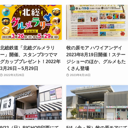
北総鉄道「北総グルメラリ
牧の原モア ハワイアンデイ
ー」開催、スタンプ3つでマ
2023年8月19日開催！ステー
グカッププレゼント！2022年
ジショーのほか、グルメもた
3月26日～5月29日
くさん登場
2022年3月26日
2023年8月16日
9/22（日）BIGHOP印西にて
5/4（金・祝）牧の原モアにて