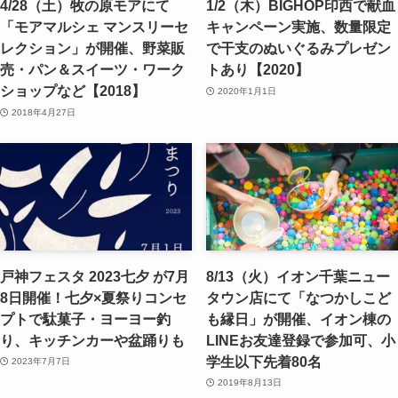
4/28（土）牧の原モアにて
1/2（木）BIGHOP印西で献血
「モアマルシェ マンスリーセ
キャンペーン実施、数量限定
レクション」が開催、野菜販
で干支のぬいぐるみプレゼン
売・パン＆スイーツ・ワーク
トあり【2020】
ショップなど【2018】
2020年1月1日
2018年4月27日
戸神フェスタ 2023七夕 が7月
8/13（火）イオン千葉ニュー
8日開催！七夕×夏祭りコンセ
タウン店にて「なつかしこど
プトで駄菓子・ヨーヨー釣
も縁日」が開催、イオン棟の
り、キッチンカーや盆踊りも
LINEお友達登録で参加可、小
学生以下先着80名
2023年7月7日
2019年8月13日