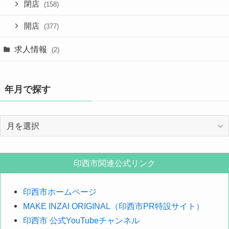
閉店
(158)
開店
(377)
求人情報
(2)
年月で探す
年
月
で
探
印西市関連公式リンク
す
印西市ホームページ
MAKE INZAI ORIGINAL（印西市PR特設サイト）
印西市 公式YouTubeチャンネル