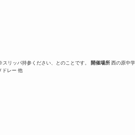
:30 開演 ※スリッパ持参ください、とのことです。
開催場所
西の原中
メドレー 他