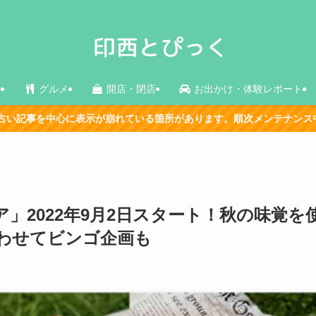
ス
グルメ
開店・閉店
お出かけ・体験レポート
れている箇所があります。順次メンテナンス中です。
」2022年9月2日スタート！秋の味覚を
わせてビンゴ企画も