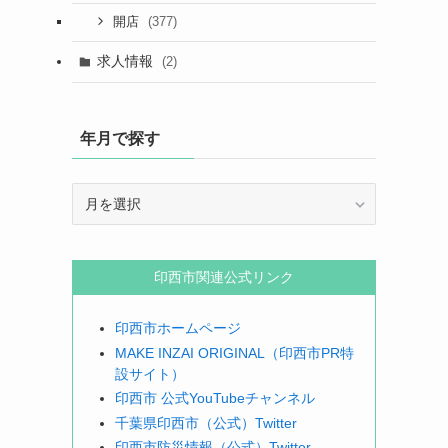
と
(377)
開店
求人情報
(2)
年月で探す
年
月
で
探
印西市関連公式リンク
す
印西市ホームページ
MAKE INZAI ORIGINAL（印西市PR特
設サイト）
印西市 公式YouTubeチャンネル
千葉県印西市（公式）Twitter
印西市防災情報（公式）Twitter