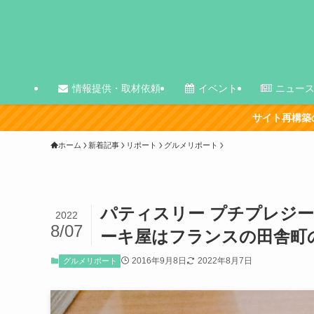
情報提供・取材依頼
イベント
ニュー
サイト再構築の影響で、古い記事を中
ホーム
新着記事
リポート
グルメリポート
パティスリー プチプレジ
2022
8/07
ーキ屋はフランスの田舎町
2016年9月8日
2022年8月7日
グルメリポート