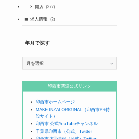
(377)
開店
求人情報
(2)
年月で探す
年
月
で
探
印西市関連公式リンク
す
印西市ホームページ
MAKE INZAI ORIGINAL（印西市PR特
設サイト）
印西市 公式YouTubeチャンネル
千葉県印西市（公式）Twitter
印西市防災情報（公式）Twitter