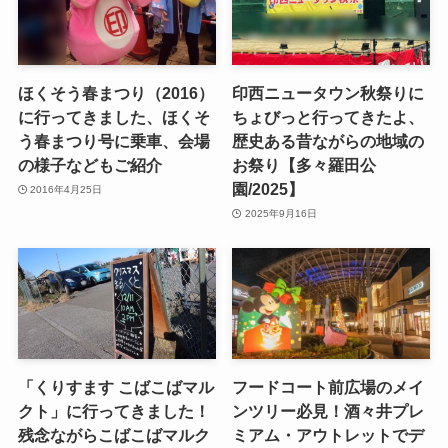
ほくそう春まつり（2016）
印西ニュータウン秋祭りに
に行ってきました、ほくそ
ちょびっと行ってきたよ、
う春まつり号に乗車、会場
歴史ある昔ながらの地域の
の様子などもご紹介
お祭り【多々羅田公
園/2025】
2016年4月25日
2025年9月16日
「くりすます こばこばマル
フードコート前広場のメイ
クト」に行ってきました！
ンツリー必見！酒々井プレ
残念ながらこばこばマルク
ミアム・アウトレットでデ