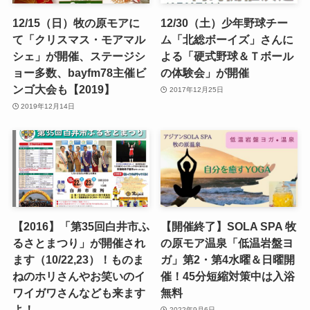
12/15（日）牧の原モアに
12/30（土）少年野球チー
て「クリスマス・モアマル
ム「北総ボーイズ」さんに
シェ」が開催、ステージシ
よる「硬式野球＆Ｔボール
ョー多数、bayfm78主催ビ
の体験会」が開催
ンゴ大会も【2019】
2017年12月25日
2019年12月14日
【2016】「第35回白井市ふ
【開催終了】SOLA SPA 牧
るさとまつり」が開催され
の原モア温泉「低温岩盤ヨ
ます（10/22,23）！ものま
ガ」第2・第4水曜＆日曜開
ねのホリさんやお笑いのイ
催！45分短縮対策中は入浴
ワイガワさんなども来ます
無料
よ！
2022年9月6日