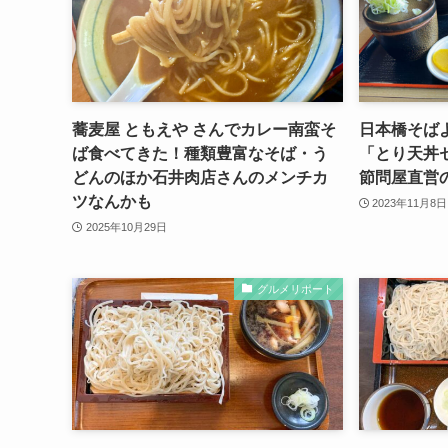
蕎麦屋 ともえや さんでカレー南蛮そ
日本橋そば
ば食べてきた！種類豊富なそば・う
「とり天丼
どんのほか石井肉店さんのメンチカ
節問屋直営
ツなんかも
2023年11月8日
2025年10月29日
グルメリポート