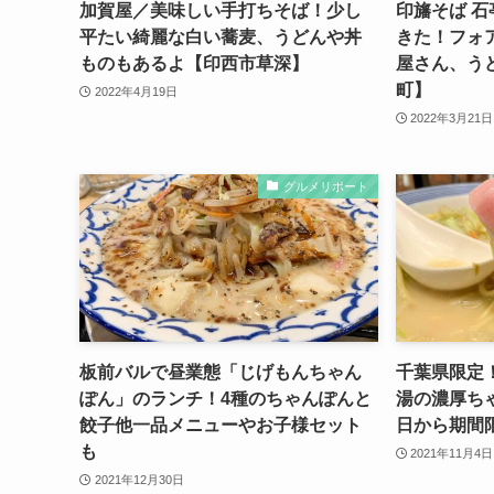
加賀屋／美味しい手打ちそば！少し
印旛そば 石
平たい綺麗な白い蕎麦、うどんや丼
きた！フォ
ものもあるよ【印西市草深】
屋さん、う
町】
2022年4月19日
2022年3月21日
グルメリポート
板前バルで昼業態「じげもんちゃん
千葉県限定
ぽん」のランチ！4種のちゃんぽんと
湯の濃厚ちゃ
餃子他一品メニューやお子様セット
日から期間
も
2021年11月4日
2021年12月30日