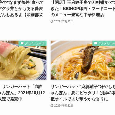
亭で"なまず焼丼"食べて
【閉店】王府餃子房で刀削麺食べ
アグラ丼とかもある蕎麦
きた！BIGHOP印西・フードコー
どんもあるよ【印旛郡栄
のメニュー豊富な中華料理店
2022年2月12日
グルメニュース
グルメリポ
！リンガーハット「鶏白
リンガーハット"麻婆茄子"冷やし
んぽん」2021年10月12
ゃんぽん、夏にピッタリ！別添の
限定で発売中
椒オイルでより華やかな香りに
2021年8月22日