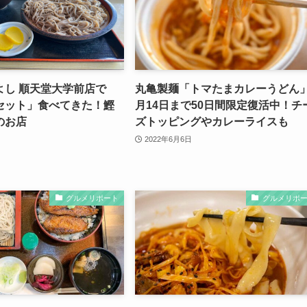
よし 順天堂大学前店で
丸亀製麺「トマたまカレーうどん」
セット」食べてきた！鰹
月14日まで50日間限定復活中！チ
のお店
ズトッピングやカレーライスも
2022年6月6日
グルメリポート
グルメリポ