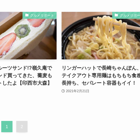
グルメリポート
グルメリポ
ルーツサンド!?嶺久庵で
リンガーハットで長崎ちゃんぽん
ンド買ってきた、蕎麦も
テイクアウト専用麺はもちもち食
トしたよ【印西市大森】
長持ち、セパレート容器もイイ！
2021年2月21日
1
2