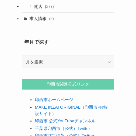
(377)
開店
求人情報
(2)
年月で探す
年
月
で
探
印西市関連公式リンク
す
印西市ホームページ
MAKE INZAI ORIGINAL（印西市PR特
設サイト）
印西市 公式YouTubeチャンネル
千葉県印西市（公式）Twitter
印西市防災情報（公式）Twitter