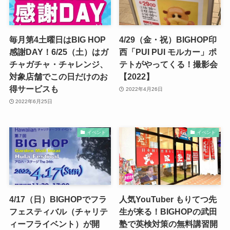
毎月第4土曜日はBIG HOP
4/29（金・祝）BIGHOP印
感謝DAY！6/25（土）はガ
西「PUI PUI モルカー」ポ
チャガチャ・チャレンジ、
テトがやってくる！撮影会
対象店舗でこの日だけのお
【2022】
得サービスも
2022年4月26日
2022年6月25日
イベント
イベント
4/17（日）BIGHOPでフラ
人気YouTuber もりてつ先
フェスティバル（チャリテ
生が来る！BIGHOPの武田
ィーフライベント）が開
塾で英検対策の無料講習開