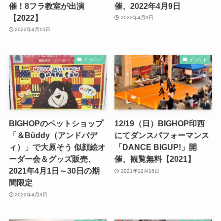
催！8フラ教室が出演
催、2022年4月9日
【2022】
2022年4月3日
2022年4月15日
イベント
イベント
BIGHOPのペットショップ
12/19（日）BIGHOP印西
「＆Büddy（アンドバデ
にてダンスパフォーマンス
ィ）」で大原そう 似顔絵オ
「DANCE BIGUP!」開
ーダー会＆グッズ販売、
催、観覧無料【2021】
2021年4月1日～30日の期
2021年12月18日
間限定
2022年4月3日