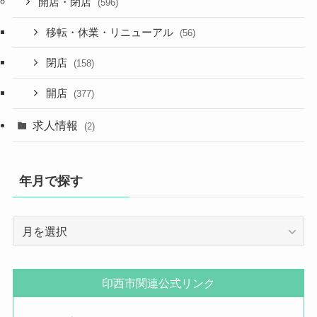
開店・閉店
(596)
移転・休業・リニューアル
(56)
閉店
(158)
開店
(377)
求人情報
(2)
年月で探す
年
月
で
探
印西市関連公式リンク
す