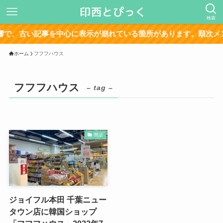
検索
で、古い記事を中心に表示が崩れている箇所があります。順次メン
ホーム
フフフハウス
フフフハウス
– tag –
開店
ジョイフル本田 千葉ニュー
タウン店に韓国ショップ