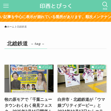
検索
事を中心に表示が崩れている箇所があります。順次メンテナンス中
ホーム
北総鉄道
北総鉄道
– tag –
イベント
ニュース
牧の原モアで「千葉ニュー
白井市・北総鉄道が「ウマ
タウンわくわく発見フェス
娘プリティダービー」と