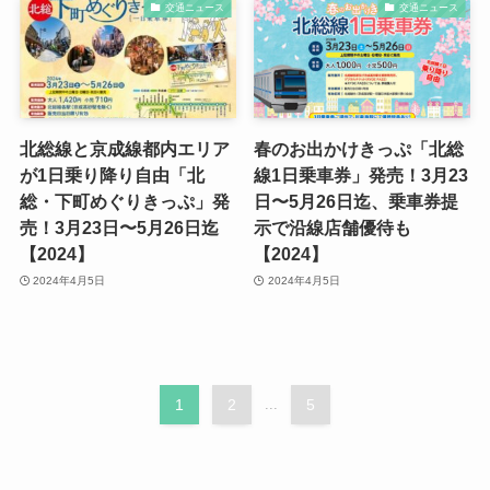
交通ニュース
交通ニュース
北総線と京成線都内エリア
春のお出かけきっぷ「北総
が1日乗り降り自由「北
線1日乗車券」発売！3月23
総・下町めぐりきっぷ」発
日〜5月26日迄、乗車券提
売！3月23日〜5月26日迄
示で沿線店舗優待も
【2024】
【2024】
2024年4月5日
2024年4月5日
1
2
...
5