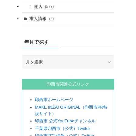
(377)
開店
求人情報
(2)
年月で探す
年
月
で
探
印西市関連公式リンク
す
印西市ホームページ
MAKE INZAI ORIGINAL（印西市PR特
設サイト）
印西市 公式YouTubeチャンネル
千葉県印西市（公式）Twitter
印西市防災情報（公式）Twitter