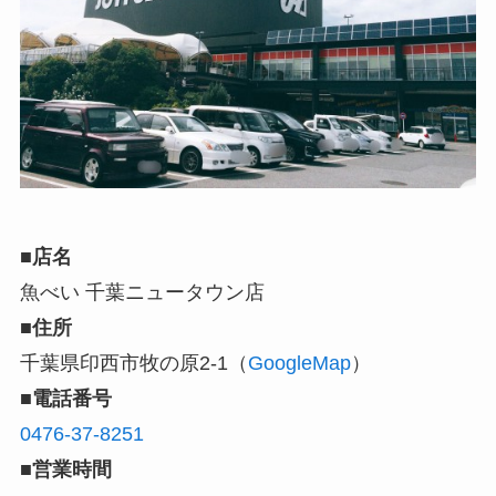
■店名
魚べい 千葉ニュータウン店
■住所
千葉県印西市牧の原2-1（
GoogleMap
）
■電話番号
0476-37-8251
■営業時間