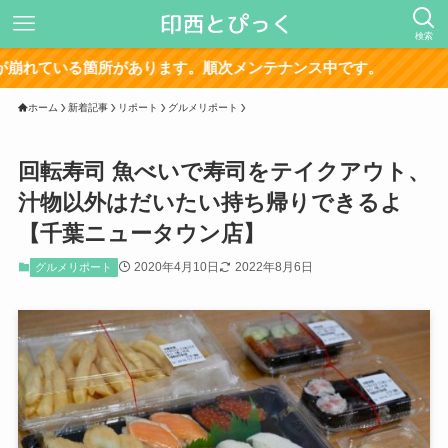
検索
サイト再
ホーム
新着記事
リポート
グルメリポート
回転寿司 魚べいで寿司をテイクアウト、
汁物以外はだいたい持ち帰りできるよ
【千葉ニュータウン店】
2020年4月10日
2022年8月6日
グルメリポート