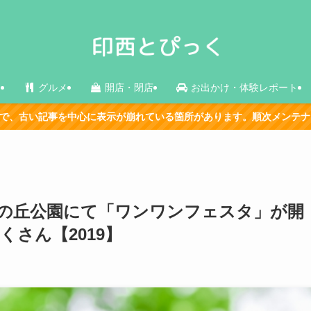
ス
グルメ
開店・閉店
お出かけ・体験レポート
れている箇所があります。順次メンテナンス中です。
総花の丘公園にて「ワンワンフェスタ」が開
さん【2019】