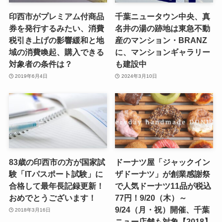
印西市がプレミアム付商品
千葉ニュータウン中央、真
券を発行するみたい、消費
名井の湯の跡地は東急不動
税引き上げの影響緩和と地
産のマンション・BRANZ
域の消費喚起、購入できる
に、マンションギャラリー
対象者の条件は？
も建設中
2019年6月4日
2024年3月10日
83歳の印西市の方が国家試
ドーナツ屋「ジャックイン
験「ITパスポート試験」に
ザドーナツ」が創業感謝祭
合格して最年長記録更新！
で人気ドーナツ11品が税込
おめでとうございます！
77円！9/20（木）～
9/24（月・祝）開催、千葉
2018年3月16日
ニュー店舗も対象【2018】