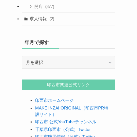
(377)
開店
求人情報
(2)
年月で探す
年
月
で
探
印西市関連公式リンク
す
印西市ホームページ
MAKE INZAI ORIGINAL（印西市PR特
設サイト）
印西市 公式YouTubeチャンネル
千葉県印西市（公式）Twitter
印西市防災情報（公式）Twitter