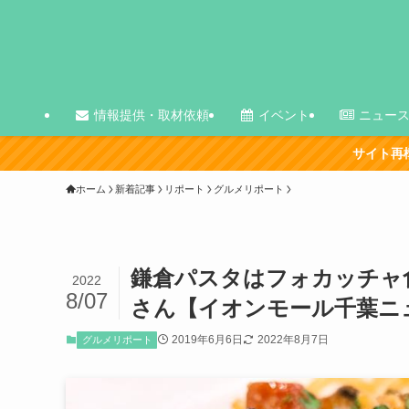
情報提供・取材依頼
イベント
ニュー
サイト再構築の影響で、古い記事を中心
ホーム
新着記事
リポート
グルメリポート
鎌倉パスタはフォカッチャ
2022
8/07
さん【イオンモール千葉ニ
2019年6月6日
2022年8月7日
グルメリポート