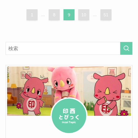
1
...
8
9
10
...
51