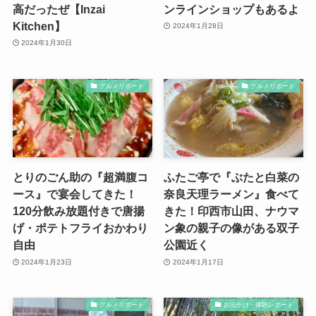
高だったぜ【Inzai
ンラインショップもあるよ
Kitchen】
2024年1月28日
2024年1月30日
グルメリポート
グルメリポート
とりのごん助の『超満腹コ
ふたご亭で『ぶたと白菜の
ース』で宴会してきた！
奈良天理ラーメン』食べて
120分飲み放題付きで唐揚
きた！印西市山田、ナウマ
げ・ポテトフライおかわり
ン象の親子の像がある双子
自由
公園近く
2024年1月23日
2024年1月17日
グルメリポート
お出かけ・体験レポート