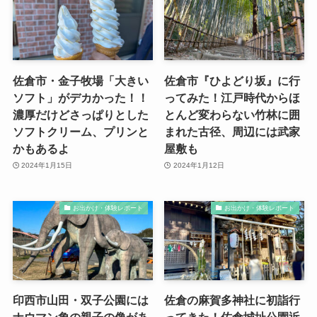
佐倉市・金子牧場「大きい
佐倉市『ひよどり坂』に行
ソフト」がデカかった！！
ってみた！江戸時代からほ
濃厚だけどさっぱりとした
とんど変わらない竹林に囲
ソフトクリーム、プリンと
まれた古径、周辺には武家
かもあるよ
屋敷も
2024年1月15日
2024年1月12日
お出かけ・体験レポート
お出かけ・体験レポート
印西市山田・双子公園には
佐倉の麻賀多神社に初詣行
ナウマン象の親子の像があ
ってきた！佐倉城址公園近