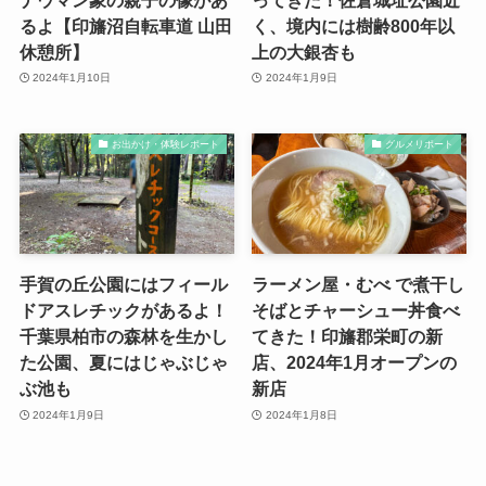
るよ【印旛沼自転車道 山田
く、境内には樹齢800年以
休憩所】
上の大銀杏も
2024年1月10日
2024年1月9日
お出かけ・体験レポート
グルメリポート
手賀の丘公園にはフィール
ラーメン屋・むべ で煮干し
ドアスレチックがあるよ！
そばとチャーシュー丼食べ
千葉県柏市の森林を生かし
てきた！印旛郡栄町の新
た公園、夏にはじゃぶじゃ
店、2024年1月オープンの
ぶ池も
新店
2024年1月9日
2024年1月8日